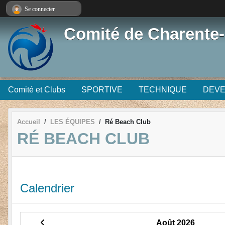
Panneau de gestion des cookies
Se connecter
Comité de Charente-
Comité et Clubs
SPORTIVE
TECHNIQUE
DEV
Accueil
LES ÉQUIPES
Ré Beach Club
RÉ BEACH CLUB
Calendrier
Août 2026