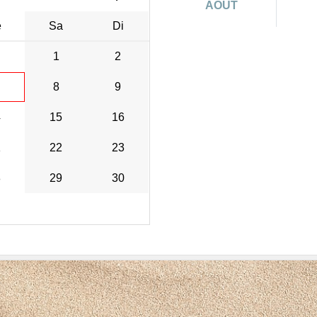
AOÛT
e
Sa
Di
1
2
8
9
4
15
16
1
22
23
8
29
30