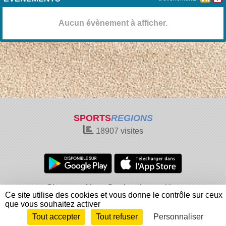
Aucun évènement à afficher.
SPORTS
REGIONS
18907
visites
Charte cookies
Gestion des cookies
Ce site utilise des cookies et vous donne le contrôle sur ceux
Informations légales
Signaler un contenu inapproprié
que vous souhaitez activer
Tout accepter
Tout refuser
Personnaliser
Envie de participer ?
Connexion