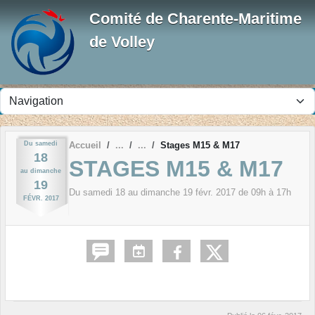
Panneau de gestion des cookies
Comité de Charente-Maritime
de Volley
Du
samedi
Accueil
Stages M15 & M17
18
STAGES M15 & M17
au
dimanche
19
Du
samedi
18
au
dimanche
19
févr.
2017
de 09h à 17h
FÉVR.
2017